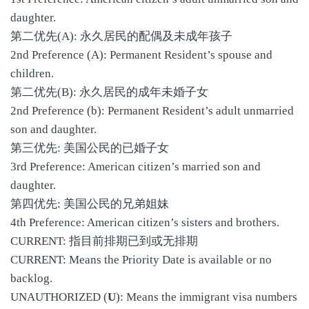
daughter.
第二优先(A): 永久居民的配偶及未成年孩子
2nd Preference (A): Permanent Resident’s spouse and
children.
第二优先(B): 永久居民的成年未婚子女
2nd Preference (b): Permanent Resident’s adult unmarried
son and daughter.
第三优先: 美国公民的已婚子女
3rd Preference: American citizen’s married son and
daughter.
第四优先: 美国公民的兄弟姐妹
4th Preference: American citizen’s sisters and brothers.
CURRENT: 指目前排期已到或无排期
CURRENT: Means the Priority Date is available or no
backlog.
UNAUTHORIZED (
U
): Means the immigrant visa numbers