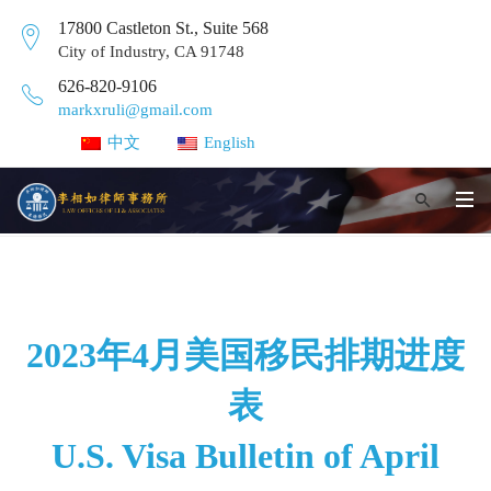
17800 Castleton St., Suite 568
City of Industry, CA 91748
626-820-9106
markxruli@gmail.com
中文
English
2023年4月美国移民排期进度
表
U.S. Visa Bulletin of April