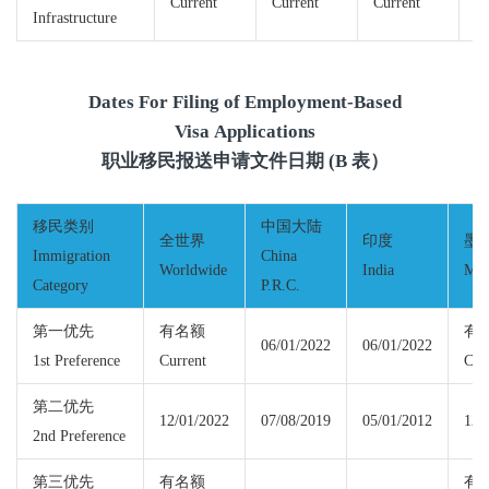
Current
Current
Current
Cu
Infrastructure
Dates For Filing of Employment-Based
Visa Applications
职业移民报送申请文件日期 (B 表）
移民类别
中国大陆
全世界
印度
墨
Immigration
China
Worldwide
India
Mex
Category
P.R.C.
第一优先
有名额
有
06/01/2022
06/01/2022
1st Preference
Current
Cur
第二优先
12/01/2022
07/08/2019
05/01/2012
12/
2nd Preference
第三优先
有名额
有