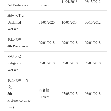
11/01/2018
06/15/2012
3rd Preference
Current
Cu
非技术工人
Unskilled
01/01/2020
10/01/2014
06/15/2012
01
Worker
第四优先
09/01/2018
09/01/2018
09/01/2018
09
4th Preference
神职人员
Religious
09/01/2018
09/01/2018
09/01/2018
09
Worker
第五优先（直
投）
有名额
5th
07/08/2015
06/01/2018
Current
Cu
Preference(direct
inv.)