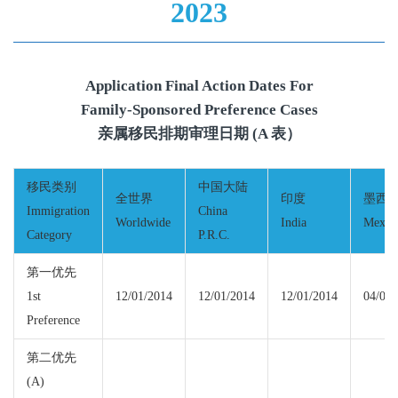
2023
Application Final Action Dates For
Family-Sponsored Preference Cases
亲属移民排期审理日期 (A 表）
移民类别
中国大陆
全世界
印度
墨西
Immigration
China
Worldwide
India
Mexic
Category
P.R.C.
第一优先
1st
12/01/2014
12/01/2014
12/01/2014
04/01/
Preference
第二优先
(A)