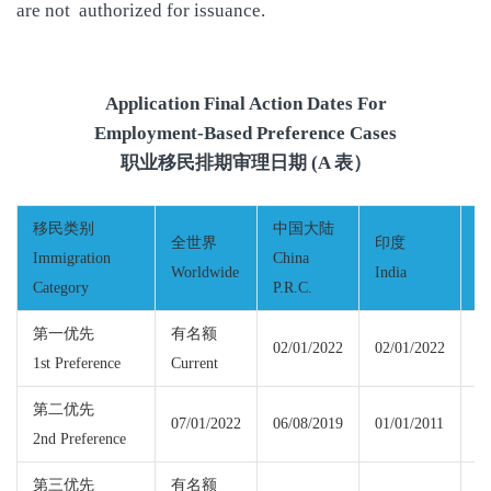
are not authorized for issuance.
Application Final Action Dates For
Employment-Based Preference Cases
职业移民排期审理日期 (A 表）
移民类别
中国大陆
全世界
印度
Immigration
China
Worldwide
India
M
Category
P.R.C.
第一优先
有名额
02/01/2022
02/01/2022
1st Preference
Current
Cu
第二优先
07/01/2022
06/08/2019
01/01/2011
07
2nd Preference
第三优先
有名额