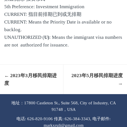
5th Preference: Investment Immigration
CURRENT: 指目前排期已到或无排期
CURRENT: Means the Priority Date is available or no
backlog.
UNAUTHORIZED (
U)
: Means the immigrant visa numbers
are not authorized for issuance.
← 2023年3月移民排期进
2023年5月移民排期进度
度
→
地址：17800 Castleton St., Suite 568, City of Industry, CA
91748，USA
电话: 626-820-9106 传真: 626-384-3343, 电子邮件:
markxruli@gmail.com