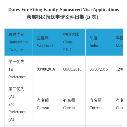
Dates For Filing Family-Sponsored Visa Applications
亲属移民报送申请文件日期 (B 表）
移民类别
中国大陆
全世界
印度
墨西
Immigration
China
Worldwide
India
Mexic
Category
P.R.C.
第一优先
1st
08/08/2016
08/08/2016
08/08/2016
12/01/
Preference
第二优先
(A)
有名额
有名额
有名额
有名
2nd
Current
Current
Current
Curren
Preference
(A)