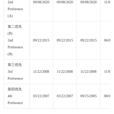
2nd
09/08/2020
09/08/2020
09/08/2020
11/01/
Preference
(A)
第二优先
(B)
2nd
09/22/2015
09/22/2015
09/22/2015
06/01/
Preference
(B)
第三优先
3rd
11/22/2008
11/22/2008
11/22/2008
11/01/
Preference
第四优先
4th
03/22/2007
03/22/2007
09/15/2005
08/01/
Preference