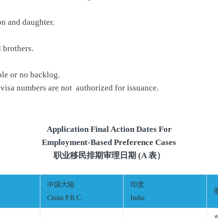
on and daughter.
 brothers.
le or no backlog.
visa numbers are not authorized for issuance.
Application Final Action Dates For
Employment-Based Preference Cases
职业移民排期审理日期 (A 表）
中国大陆
印度
China P.R.C.
India