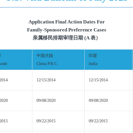
Application Final Action Dates For
Family-Sponsored Preference Cases
亲属移民排期审理日期 (A 表）
界
中国大陆
印度
wide
China P.R.C.
India
/2014
12/15/2014
12/15/2014
/2020
09/08/2020
09/08/2020
/2015
09/22/2015
09/22/2015