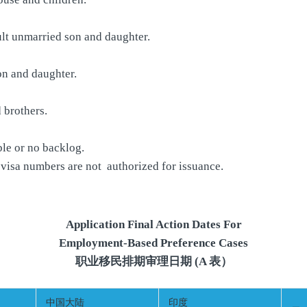
ult unmarried son and daughter.
on and daughter.
 brothers.
le or no backlog.
visa numbers are not authorized for issuance.
Application Final Action Dates For
Employment-Based Preference Cases
职业移民排期审理日期 (A 表）
中国大陆
印度