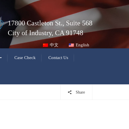
17800 Castleton St., Suite 568
City of Industry, CA 91748
中文
English
Case Check
Contact Us
Share