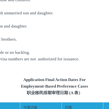
ult unmarried son and daughter.
on and daughter.
 brothers.
le or no backlog.
visa numbers are not authorized for issuance.
Application Final Action Dates For
Employment-Based Preference Cases
职业移民排期审理日期 (A 表）
中国大陆
印度