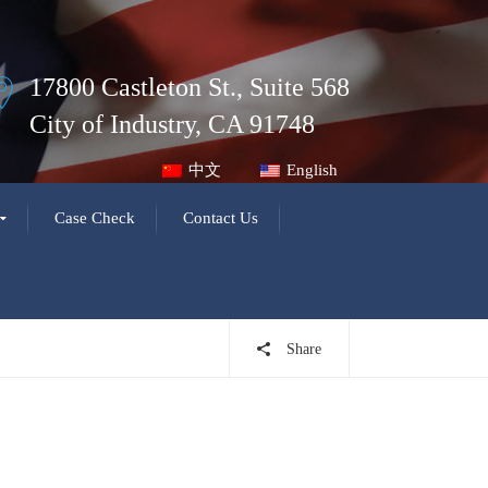
17800 Castleton St., Suite 568
City of Industry, CA 91748
中文
English
Case Check
Contact Us
Share