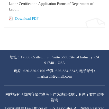
Labor Certification Application Forms of Department of
Labor:
Download PDF
地址：17800 Castleton St., Suite 568, City of Industry, CA
91748，USA
电话: 626-820-9106 传真: 626-384-3343, 电子邮件:
markxruli@gmail.com
网站所有刊载内容仅供参考不作为法律依据，具体个案向律师
咨询
Copyright © Law Offices of Li & Associates, All Rights Reserved