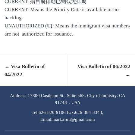
CURRENT: 指目前排期已到或无排期
CURRENT: Means the Priority Date is available or no
backlog.
UNAUTHORIZED (
U)
: Means the immigrant visa numbers
are not authorized for issuance.
← Visa Bulletin of
Visa Bulletin of 06/2022
04/2022
→
Address: 17800 Castleton St., Suite 568, City of Industry, CA
91748，USA
Tel:626-820-9106 Fax:626-384-3343,
Email:markxruli@gmail.com