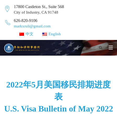
17800 Castleton St., Suite 568
City of Industry, CA 91748
626-820-9106
markxruli@gmail.com
中文
English
2022年5月美国移民排期进度
表
U.S. Visa Bulletin of May 2022