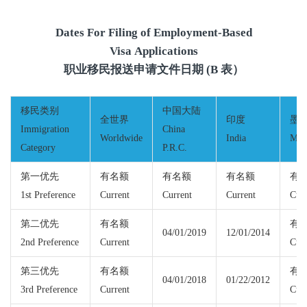
Dates For Filing of Employment-Based
Visa Applications
职业移民报送申请文件日期 (B 表）
移民类别
中国大陆
全世界
印度
墨
Immigration
China
Worldwide
India
Mex
Category
P.R.C.
第一优先
有名额
有名额
有名额
有
1st Preference
Current
Current
Current
Curr
第二优先
有名额
有
04/01/2019
12/01/2014
2nd Preference
Current
Curr
第三优先
有名额
有
04/01/2018
01/22/2012
3rd Preference
Current
Curr