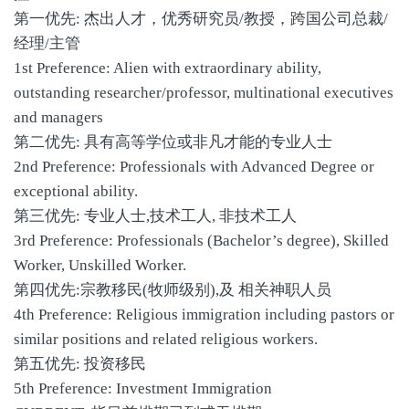
第一优先: 杰出人才，优秀研究员/教授，跨国公司总裁/
经理/主管
1st Preference: Alien with extraordinary ability,
outstanding researcher/professor, multinational executives
and managers
第二优先: 具有高等学位或非凡才能的专业人士
2nd Preference: Professionals with Advanced Degree or
exceptional ability.
第三优先: 专业人士,技术工人, 非技术工人
3rd Preference: Professionals (Bachelor’s degree), Skilled
Worker, Unskilled Worker.
第四优先:宗教移民(牧师级别),及 相关神职人员
4th Preference: Religious immigration including pastors or
similar positions and related religious workers.
第五优先: 投资移民
5th Preference: Investment Immigration