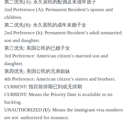
第二优先(A): 永久居民的配偶及未成年孩子
2nd Preference (A): Permanent Resident’s spouse and
children.
第二优先(B): 永久居民的成年未婚子女
2nd Preference (b): Permanent Resident’s adult unmarried
son and daughter.
第三优先: 美国公民的已婚子女
3rd Preference: American citizen’s married son and
daughter.
第四优先: 美国公民的兄弟姐妹
4th Preference: American citizen’s sisters and brothers.
CURRENT: 指目前排期已到或无排期
CURRENT: Means the Priority Date is available or no
backlog.
UNAUTHORIZED (
U
): Means the immigrant visa numbers
are not authorized for issuance.