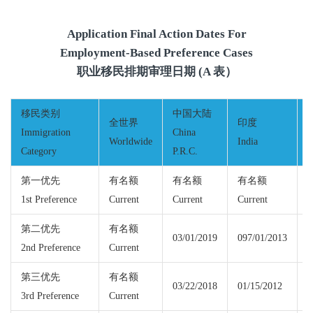
Application Final Action Dates For
Employment-Based Preference Cases
职业移民排期审理日期 (A 表）
移民类别
中国大陆
全世界
印度
Immigration
China
Worldwide
India
M
Category
P.R.C.
第一优先
有名额
有名额
有名额
1st Preference
Current
Current
Current
C
第二优先
有名额
03/01/2019
097/01/2013
2nd Preference
Current
C
第三优先
有名额
03/22/2018
01/15/2012
3rd Preference
Current
C