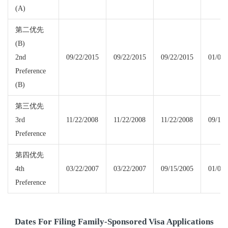
(A)
第二优先
(B)
2nd
09/22/2015
09/22/2015
09/22/2015
01/01/
Preference
(B)
第三优先
3rd
11/22/2008
11/22/2008
11/22/2008
09/15/
Preference
第四优先
4th
03/22/2007
03/22/2007
09/15/2005
01/01/
Preference
Dates For Filing Family-Sponsored Visa Applications