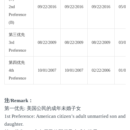
2nd
09/22/2016
09/22/2016
09/22/2016
05/01/
Preference
(B)
第三优先
3rd
08/22/2009
08/22/2009
08/22/2009
03/01/
Preference
第四优先
4th
10/01/2007
10/01/2007
02/22/2006
01/03/
Preference
注
/Remark
：
第一优先: 美国公民的成年未婚子女
1st Preference: American citizen’s adult unmarried son and
daughter.