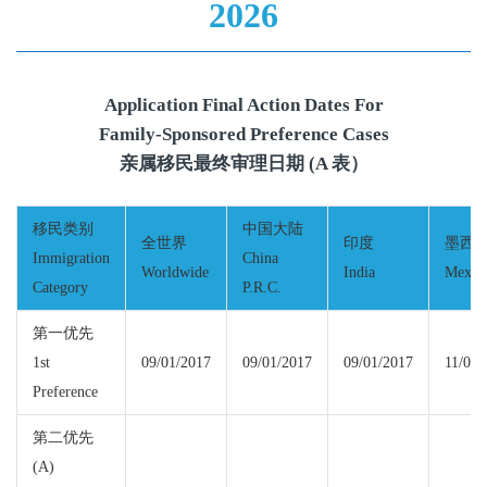
2026
Application Final Action Dates For
Family-Sponsored Preference Cases
亲属移民最终审理日期 (A 表）
移民类别
中国大陆
全世界
印度
墨西
Immigration
China
Worldwide
India
Mexic
Category
P.R.C.
第一优先
1st
09/01/2017
09/01/2017
09/01/2017
11/08/
Preference
第二优先
(A)