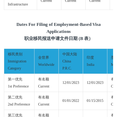
Current
Current
Current
Cu
Infrastructure
Dates For Filing of Employment-Based Visa
Applications
职业移民报送申请文件日期 (B 表）
移民类别
中国大陆
全世界
印度
墨
Immigration
China
Worldwide
India
Mex
Category
P.R.C.
第一优先
有名额
有
12/01/2023
12/01/2023
1st Preference
Current
Cur
第二优先
有名额
有
01/01/2022
01/15/2015
2nd Preference
Current
Cur
第三优先
有名额
有