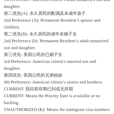
daughter.
第二优先(A): 永久居民的配偶及未成年孩子
2nd Preference (A): Permanent Resident’s spouse and
children.
第二优先(B): 永久居民的成年未婚子女
2nd Preference (b): Permanent Resident’s adult unmarried
son and daughter.
第三优先: 美国公民的已婚子女
3rd Preference: American citizen’s married son and
daughter.
第四优先: 美国公民的兄弟姐妹
4th Preference: American citizen’s sisters and brothers.
CURRENT: 指目前排期已到或无排期
CURRENT: Means the Priority Date is available or no
backlog.
UNAUTHORIZED (
U
): Means the immigrant visa numbers