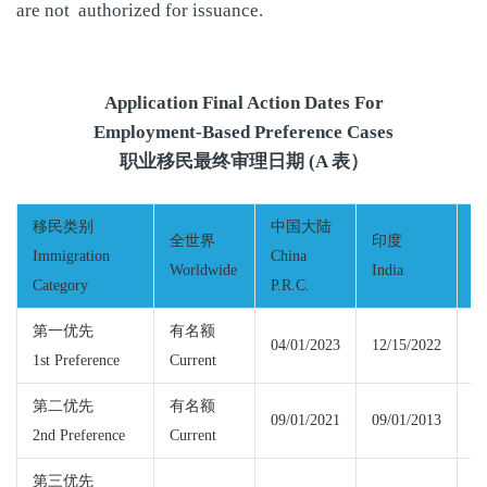
are not authorized for issuance.
Application Final Action Dates For
Employment-Based Preference Cases
职业移民最终审理日期 (A 表）
移民类别
中国大陆
全世界
印度
Immigration
China
Worldwide
India
M
Category
P.R.C.
第一优先
有名额
04/01/2023
12/15/2022
1st Preference
Current
Cu
第二优先
有名额
09/01/2021
09/01/2013
2nd Preference
Current
Cu
第三优先