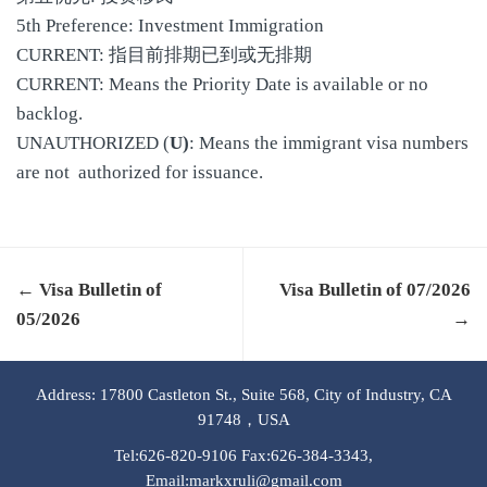
5th Preference: Investment Immigration
CURRENT: 指目前排期已到或无排期
CURRENT: Means the Priority Date is available or no
backlog.
UNAUTHORIZED (
U)
: Means the immigrant visa numbers
are not authorized for issuance.
← Visa Bulletin of
Visa Bulletin of 07/2026
05/2026
→
Address: 17800 Castleton St., Suite 568, City of Industry, CA
91748，USA
Tel:626-820-9106 Fax:626-384-3343,
Email:markxruli@gmail.com