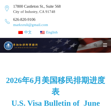
17800 Castleton St., Suite 568
City of Industry, CA 91748
626-820-9106
markxruli@gmail.com
中文
English
2026年6月美国移民排期进度
表
U.S. Visa Bulletin of June