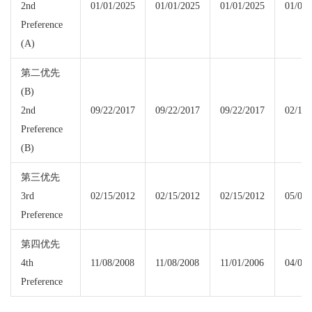
2nd
01/01/2025
01/01/2025
01/01/2025
01/01/
Preference
(A)
第二优先
(B)
2nd
09/22/2017
09/22/2017
09/22/2017
02/15/
Preference
(B)
第三优先
3rd
02/15/2012
02/15/2012
02/15/2012
05/01/
Preference
第四优先
4th
11/08/2008
11/08/2008
11/01/2006
04/08/
Preference