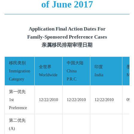
of June 2017
Application Final Action Dates For
Family-Sponsored Preference Cases
亲属移民排期审理日期
移民类别
中国大陆
全世界
印度
墨
Immigration
China
Worldwide
India
Mex
Category
P.R.C.
第一优先
1st
12/22/2010
12/22/2010
12/22/2010
09/
Preference
第二优先
(A)