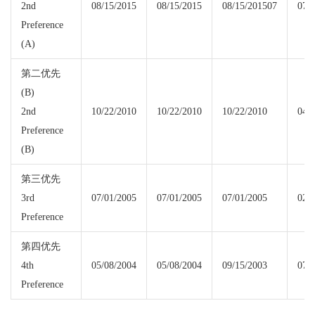
2nd
08/15/2015
08/15/2015
08/15/201507
07/
Preference
(A)
第二优先
(B)
2nd
10/22/2010
10/22/2010
10/22/2010
04/
Preference
(B)
第三优先
3rd
07/01/2005
07/01/2005
07/01/2005
02/
Preference
第四优先
4th
05/08/2004
05/08/2004
09/15/2003
07/
Preference