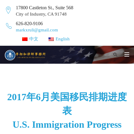
17800 Castleton St., Suite 568
City of Industry, CA 91748
626-820-9106
markxruli@gmail.com
中文
English
2017年6月美国移民排期进度
表
U.S. Immigration Progress