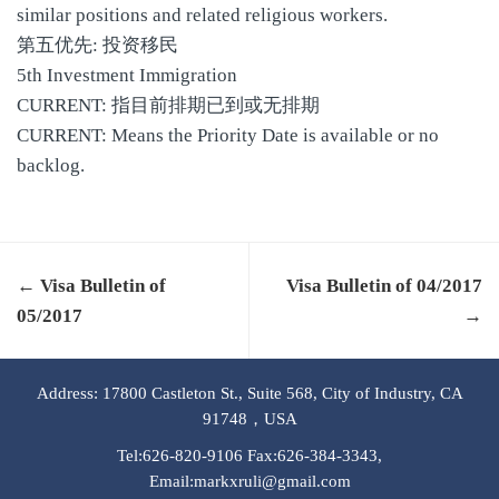
similar positions and related religious workers.
第五优先: 投资移民
5th Investment Immigration
CURRENT: 指目前排期已到或无排期
CURRENT: Means the Priority Date is available or no
backlog.
← Visa Bulletin of
Visa Bulletin of 04/2017
05/2017
→
Address: 17800 Castleton St., Suite 568, City of Industry, CA
91748，USA
Tel:626-820-9106 Fax:626-384-3343,
Email:markxruli@gmail.com