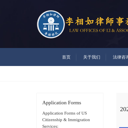
首页
关于我们
法律咨
Application Forms
2
Application Forms of US
Citizenship & Immigration
Services: