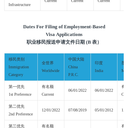
Current
Current
Current
Cu
Infrastructure
Dates For Filing of Employment-Based
Visa Applications
职业移民报送申请文件日期 (B 表）
移民类别
中国大陆
全世界
印度
墨
Immigration
China
Worldwide
India
Mex
Category
P.R.C.
第一优先
有名额
有
06/01/2022
06/01/2022
1st Preference
Current
Cur
第二优先
12/01/2022
07/08/2019
05/01/2012
12/
2nd Preference
第三优先
有名额
有