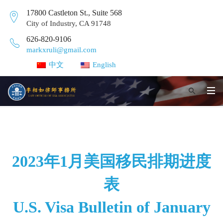
17800 Castleton St., Suite 568
City of Industry, CA 91748
626-820-9106
markxruli@gmail.com
中文
English
2023年1月美国移民排期进度
表
U.S. Visa Bulletin of January