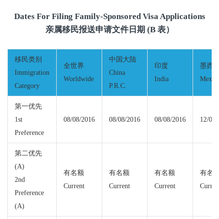
Dates For Filing Family-Sponsored Visa Applications
亲属移民报送申请文件日期 (B 表）
移民类别
中国大陆
全世界
印度
墨西
Immigration
China
Worldwide
India
Mexic
Category
P.R.C.
第一优先
1st
08/08/2016
08/08/2016
08/08/2016
12/01/
Preference
第二优先
(A)
有名额
有名额
有名额
有名
2nd
Current
Current
Current
Curren
Preference
(A)