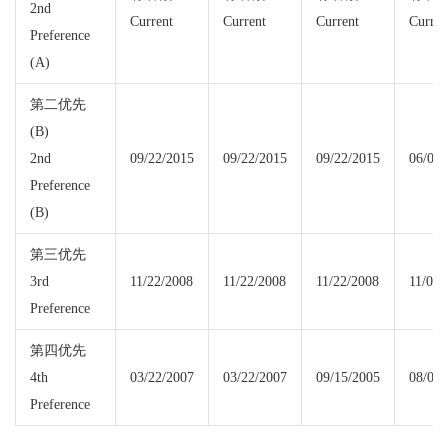
2nd
Current
Current
Current
Curren
Preference
(A)
第二优先
(B)
2nd
09/22/2015
09/22/2015
09/22/2015
06/01/
Preference
(B)
第三优先
3rd
11/22/2008
11/22/2008
11/22/2008
11/01/
Preference
第四优先
4th
03/22/2007
03/22/2007
09/15/2005
08/01/
Preference