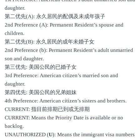
daughter.
第二优先(A): 永久居民的配偶及未成年孩子
2nd Preference (A): Permanent Resident’s spouse and
children.
第二优先(B): 永久居民的成年未婚子女
2nd Preference (b): Permanent Resident’s adult unmarried
son and daughter.
第三优先: 美国公民的已婚子女
3rd Preference: American citizen’s married son and
daughter.
第四优先: 美国公民的兄弟姐妹
4th Preference: American citizen’s sisters and brothers.
CURRENT: 指目前排期已到或无排期
CURRENT: Means the Priority Date is available or no
backlog.
UNAUTHORIZED (
U
): Means the immigrant visa numbers