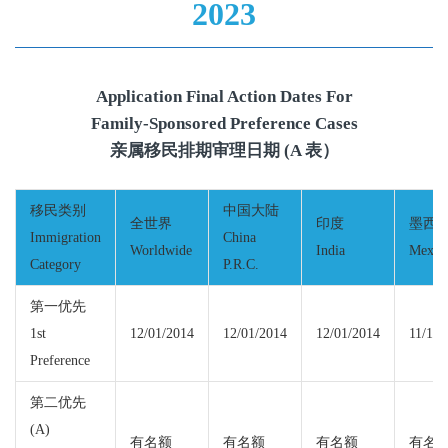
2023
Application Final Action Dates For
Family-Sponsored Preference Cases
亲属移民排期审理日期 (A 表）
移民类别
中国大陆
全世界
印度
墨西
Immigration
China
Worldwide
India
Mexic
Category
P.R.C.
第一优先
1st
12/01/2014
12/01/2014
12/01/2014
11/15/
Preference
第二优先
(A)
有名额
有名额
有名额
有名