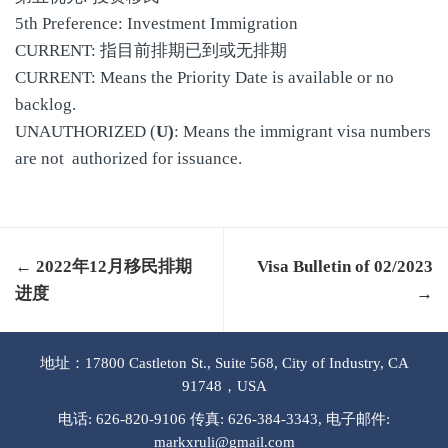
5th Preference: Investment Immigration
CURRENT: 指目前排期已到或无排期
CURRENT: Means the Priority Date is available or no
backlog.
UNAUTHORIZED (
U)
: Means the immigrant visa numbers
are not authorized for issuance.
← 2022年12月移民排期
Visa Bulletin of 02/2023
进度
→
地址：17800 Castleton St., Suite 568, City of Industry, CA
91748，USA
电话: 626-820-9106 传真: 626-384-3343, 电子邮件:
markxruli@gmail.com