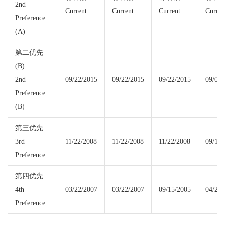
2nd
Current
Current
Current
Curren
Preference
(A)
第二优先
(B)
2nd
09/22/2015
09/22/2015
09/22/2015
09/01/
Preference
(B)
第三优先
3rd
11/22/2008
11/22/2008
11/22/2008
09/15/
Preference
第四优先
4th
03/22/2007
03/22/2007
09/15/2005
04/22/
Preference