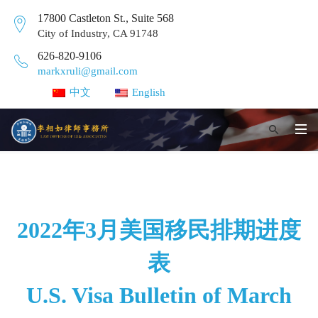
17800 Castleton St., Suite 568
City of Industry, CA 91748
626-820-9106
markxruli@gmail.com
中文
English
2022年3月美国移民排期进度
表
U.S. Visa Bulletin of March