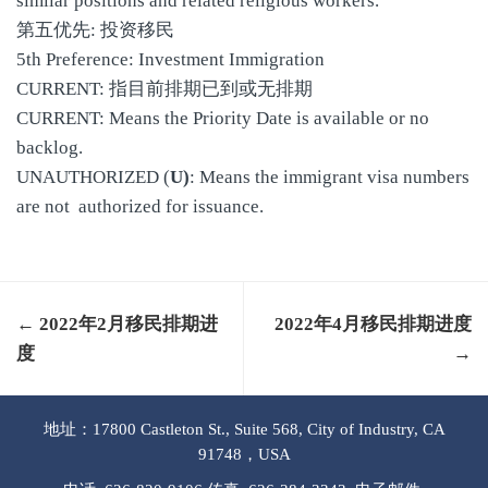
similar positions and related religious workers.
第五优先: 投资移民
5th Preference: Investment Immigration
CURRENT: 指目前排期已到或无排期
CURRENT: Means the Priority Date is available or no
backlog.
UNAUTHORIZED (
U)
: Means the immigrant visa numbers
are not authorized for issuance.
← 2022年2月移民排期进
2022年4月移民排期进度
度
→
地址：17800 Castleton St., Suite 568, City of Industry, CA
91748，USA