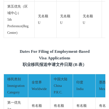
第五优先（区
域中心）
无名额
无名额
无名额
无
5th
U
U
U
U
Preference(Reg.
Center)
Dates For Filing of Employment-Based
Visa Applications
职业移民报送申请文件日期 (B 表）
移民类别
中国大陆
全世界
印度
墨西
Immigration
China
Worldwide
India
Mexic
Category
P.R.C.
第一优先
有名额
有名额
有名额
有名