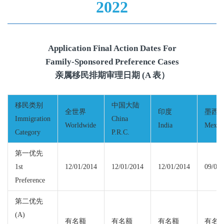
2022
Application Final Action Dates For
Family-Sponsored Preference Cases
亲属移民排期审理日期 (A 表）
移民类别
中国大陆
全世界
印度
墨西
Immigration
China
Worldwide
India
Mexic
Category
P.R.C.
第一优先
1st
12/01/2014
12/01/2014
12/01/2014
09/08/
Preference
第二优先
(A)
有名额
有名额
有名额
有名