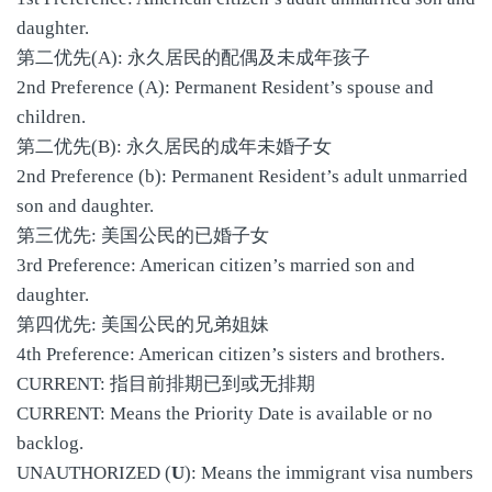
daughter.
第二优先(A): 永久居民的配偶及未成年孩子
2nd Preference (A): Permanent Resident’s spouse and
children.
第二优先(B): 永久居民的成年未婚子女
2nd Preference (b): Permanent Resident’s adult unmarried
son and daughter.
第三优先: 美国公民的已婚子女
3rd Preference: American citizen’s married son and
daughter.
第四优先: 美国公民的兄弟姐妹
4th Preference: American citizen’s sisters and brothers.
CURRENT: 指目前排期已到或无排期
CURRENT: Means the Priority Date is available or no
backlog.
UNAUTHORIZED (
U
): Means the immigrant visa numbers