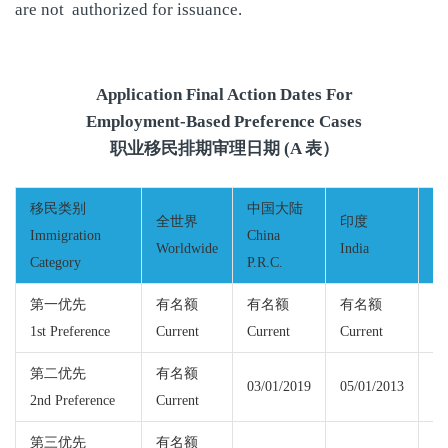
are not authorized for issuance.
Application Final Action Dates For
Employment-Based Preference Cases
职业移民排期审理日期 (A 表）
移民类别
中国大陆
全世界
印度
墨
Immigration
China
Worldwide
India
Me
Category
P.R.C.
第一优先
有名额
有名额
有名额
有
1st Preference
Current
Current
Current
Cu
第二优先
有名额
有
03/01/2019
05/01/2013
2nd Preference
Current
Cu
第三优先
有名额
有