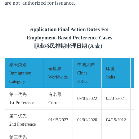
are not authorized for issuance.
Application Final Action Dates For
Employment-Based Preference Cases
职业移民排期审理日期 (A 表）
移民类别
中国大陆
全世界
印度
Immigration
China
Worldwide
India
M
Category
P.R.C.
第一优先
有名额
09/01/2022
03/01/2021
1st Preference
Current
Cu
第二优先
01/15/2023
02/01/2020
04/15/2012
01
2nd Preference
第三优先