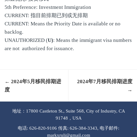
5th Preference: Investment Immigration
CURRENT: 指目前排期已到或无排期
CURRENT: Means the Priority Date is available or no
backlog.
UNAUTHORIZED (
U)
: Means the immigrant visa numbers
are not authorized for issuance.
← 2024年5月移民排期进
2024年7月移民排期进度
度
→
地址：17800 Castleton St., Suite 568, City of Industry, CA
91748，USA
电话: 626-820-9106 传真: 626-384-3343, 电子邮件:
markxruli@gmail.com