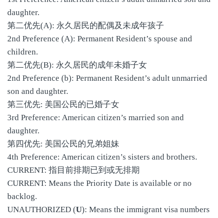
daughter.
第二优先(A): 永久居民的配偶及未成年孩子
2nd Preference (A): Permanent Resident’s spouse and
children.
第二优先(B): 永久居民的成年未婚子女
2nd Preference (b): Permanent Resident’s adult unmarried
son and daughter.
第三优先: 美国公民的已婚子女
3rd Preference: American citizen’s married son and
daughter.
第四优先: 美国公民的兄弟姐妹
4th Preference: American citizen’s sisters and brothers.
CURRENT: 指目前排期已到或无排期
CURRENT: Means the Priority Date is available or no
backlog.
UNAUTHORIZED (
U
): Means the immigrant visa numbers