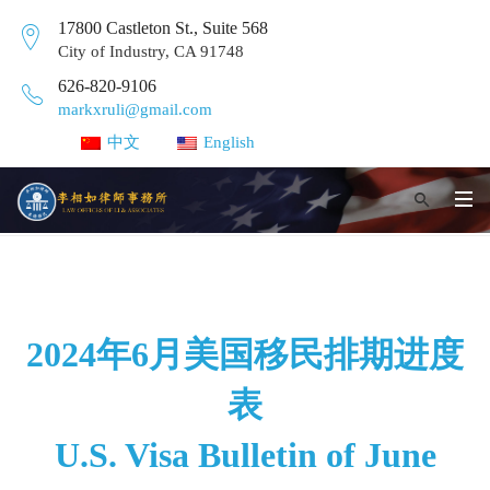
17800 Castleton St., Suite 568
City of Industry, CA 91748
626-820-9106
markxruli@gmail.com
中文
English
2024年6月美国移民排期进度
表
U.S. Visa Bulletin of June