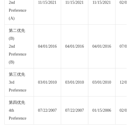
2nd
11/15/2021
11/15/2021
11/15/2021
02/01/
Preference
(A)
第二优先
(B)
2nd
04/01/2016
04/01/2016
04/01/2016
07/08/
Preference
(B)
第三优先
3rd
03/01/2010
03/01/2010
03/01/2010
12/01/
Preference
第四优先
4th
07/22/2007
07/22/2007
01/15/2006
02/01/
Preference