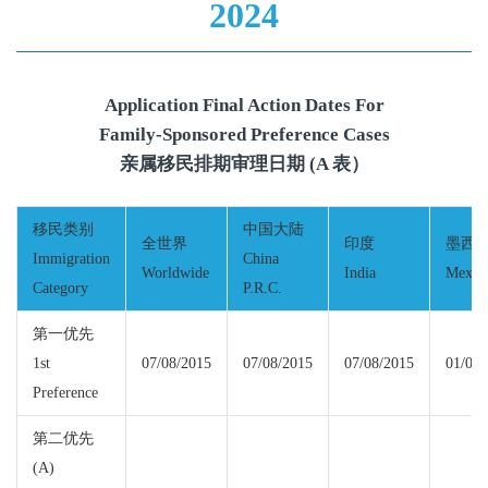
2024
Application Final Action Dates For
Family-Sponsored Preference Cases
亲属移民排期审理日期 (A 表）
移民类别
中国大陆
全世界
印度
墨西
Immigration
China
Worldwide
India
Mexic
Category
P.R.C.
第一优先
1st
07/08/2015
07/08/2015
07/08/2015
01/01/
Preference
第二优先
(A)