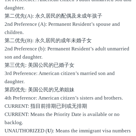
daughter.
第二优先(A): 永久居民的配偶及未成年孩子
2nd Preference (A): Permanent Resident’s spouse and
children.
第二优先(B): 永久居民的成年未婚子女
2nd Preference (b): Permanent Resident’s adult unmarried
son and daughter.
第三优先: 美国公民的已婚子女
3rd Preference: American citizen’s married son and
daughter.
第四优先: 美国公民的兄弟姐妹
4th Preference: American citizen’s sisters and brothers.
CURRENT: 指目前排期已到或无排期
CURRENT: Means the Priority Date is available or no
backlog.
UNAUTHORIZED (
U
): Means the immigrant visa numbers