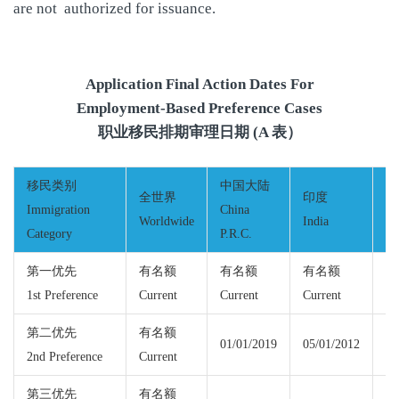
are not authorized for issuance.
Application Final Action Dates For
Employment-Based Preference Cases
职业移民排期审理日期 (A 表）
移民类别
中国大陆
全世界
印度
墨
Immigration
China
Worldwide
India
Me
Category
P.R.C.
第一优先
有名额
有名额
有名额
有
1st Preference
Current
Current
Current
Cu
第二优先
有名额
有
01/01/2019
05/01/2012
2nd Preference
Current
Cu
第三优先
有名额
有