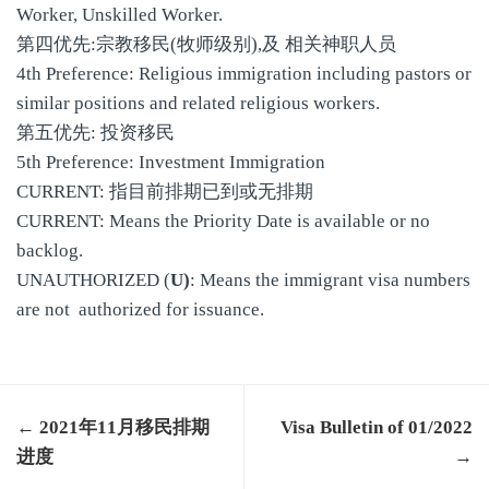
Worker, Unskilled Worker.
第四优先:宗教移民(牧师级别),及 相关神职人员
4th Preference: Religious immigration including pastors or
similar positions and related religious workers.
第五优先: 投资移民
5th Preference: Investment Immigration
CURRENT: 指目前排期已到或无排期
CURRENT: Means the Priority Date is available or no
backlog.
UNAUTHORIZED (
U)
: Means the immigrant visa numbers
are not authorized for issuance.
← 2021年11月移民排期
Visa Bulletin of 01/2022
进度
→