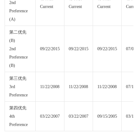
2nd
Current
Current
Current
Curren
Preference
(A)
第二优先
(B)
2nd
09/22/2015
09/22/2015
09/22/2015
07/01/
Preference
(B)
第三优先
3rd
11/22/2008
11/22/2008
11/22/2008
07/15/
Preference
第四优先
4th
03/22/2007
03/22/2007
09/15/2005
03/15/
Preference