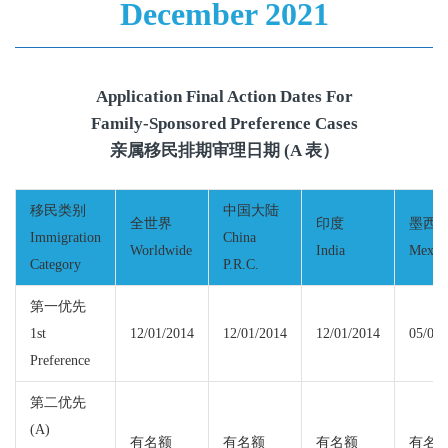
December 2021
Application Final Action Dates For
Family-Sponsored Preference Cases
亲属移民排期审理日期 (A 表）
移民类别
中国大陆
全世界
印度
墨西
Immigration
China
Worldwide
India
Mexic
Category
P.R.C.
第一优先
1st
12/01/2014
12/01/2014
12/01/2014
05/08/
Preference
第二优先
(A)
有名额
有名额
有名额
有名