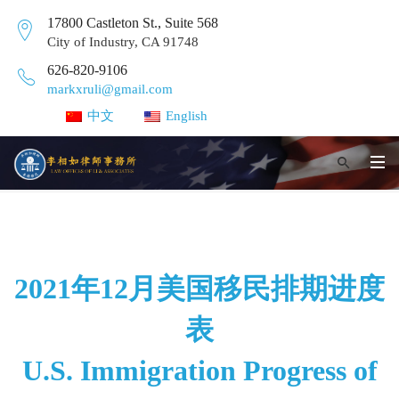
17800 Castleton St., Suite 568
City of Industry, CA 91748
626-820-9106
markxruli@gmail.com
中文
English
2021年12月美国移民排期进度
表
U.S. Immigration Progress of