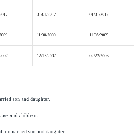
/2017
01/01/2017
01/01/2017
2009
11/08/2009
11/08/2009
/2007
12/15/2007
02/22/2006
arried son and daughter.
子
ouse and children.
ult unmarried son and daughter.