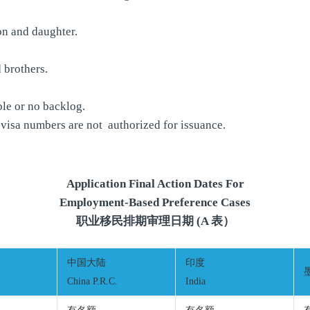
on and daughter.
 brothers.
le or no backlog.
visa numbers are not authorized for issuance.
Application Final Action Dates For
Employment-Based Preference Cases
职业移民排期审理日期 (A 表）
中国大陆
印度
China P.R.C.
India