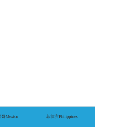
哥Mexico
菲律宾Philippines