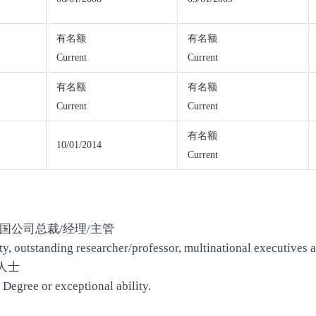
有名额
有名额
Current
Current
有名额
有名额
Current
Current
有名额
10/01/2014
Current
国公司总裁/经理/主管
ity, outstanding researcher/professor, multinational executives
人士
Degree or exceptional ability.