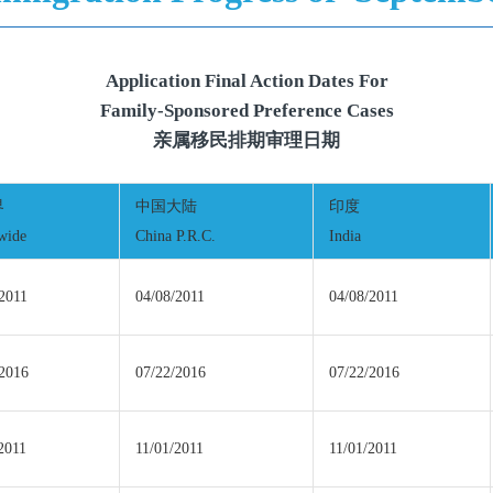
Application Final Action Dates For
Family-Sponsored Preference Cases
亲属移民排期审理日期
界
中国大陆
印度
wide
China P.R.C.
India
2011
04/08/2011
04/08/2011
/2016
07/22/2016
07/22/2016
2011
11/01/2011
11/01/2011