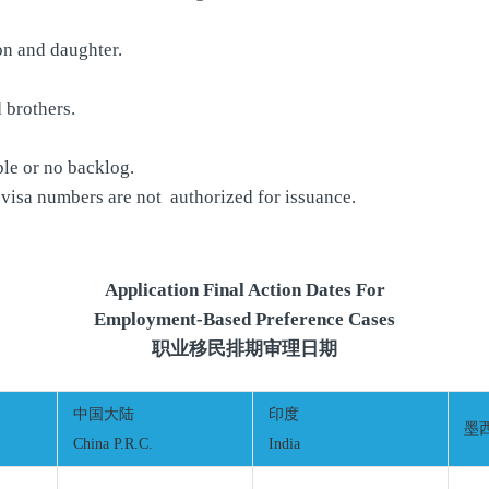
on and daughter.
 brothers.
le or no backlog.
visa numbers are not authorized for issuance.
Application Final Action Dates For
Employment-Based Preference Cases
职业移民排期审理日期
中国大陆
印度
墨西
China P.R.C.
India