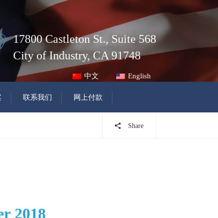
17800 Castleton St., Suite 568
City of Industry, CA 91748
中文
English
案
联系我们
网上付款
Share
er 2018