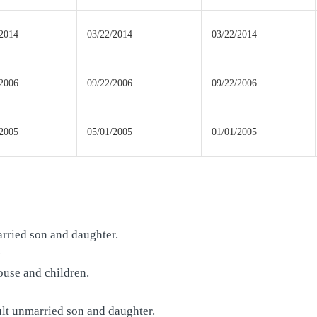
/2014
03/22/2014
03/22/2014
/2006
09/22/2006
09/22/2006
/2005
05/01/2005
01/01/2005
arried son and daughter.
子
ouse and children.
ult unmarried son and daughter.