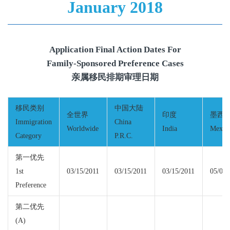
January 2018
Application Final Action Dates For
Family-Sponsored Preference Cases
亲属移民排期审理日期
移民类别
中国大陆
全世界
印度
墨西
Immigration
China
Worldwide
India
Mexic
Category
P.R.C.
第一优先
1st
03/15/2011
03/15/2011
03/15/2011
05/01/
Preference
第二优先
(A)