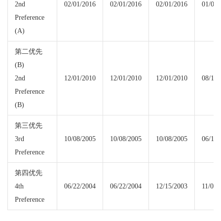
2nd
02/01/2016
02/01/2016
02/01/2016
01/01/
Preference
(A)
第二优先
(B)
2nd
12/01/2010
12/01/2010
12/01/2010
08/15/
Preference
(B)
第三优先
3rd
10/08/2005
10/08/2005
10/08/2005
06/15/
Preference
第四优先
4th
06/22/2004
06/22/2004
12/15/2003
11/01/
Preference