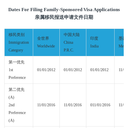
Dates For Filing Family-Sponsored Visa Applications
亲属移民报送申请文件日期
移民类别
中国大陆
全世界
印度
墨西
Immigration
China
Worldwide
India
Mexi
Category
P.R.C.
第一优先
1st
01/01/2012
01/01/2012
01/01/2012
11/01
Preference
第二优先
(A)
2nd
11/01/2016
11/01/2016
011/01/2016
11/01
Preference
(A)