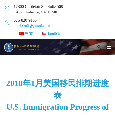
17800 Castleton St., Suite 568
City of Industry, CA 91748
626-820-9106
markxruli@gmail.com
中文
English
2018年1月美国移民排期进度
表
U.S. Immigration Progress of