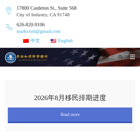
17800 Castleton St., Suite 568
City of Industry, CA 91748
626-820-9106
markxruli@gmail.com
中文
English
2026年8月移民排期进度
Read more