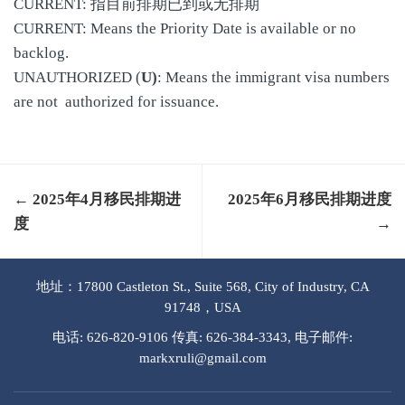
CURRENT: 指目前排期已到或无排期
CURRENT: Means the Priority Date is available or no
backlog.
UNAUTHORIZED (
U)
: Means the immigrant visa numbers
are not authorized for issuance.
← 2025年4月移民排期进
2025年6月移民排期进度
度
→
地址：17800 Castleton St., Suite 568, City of Industry, CA
91748，USA
电话: 626-820-9106 传真: 626-384-3343, 电子邮件:
markxruli@gmail.com