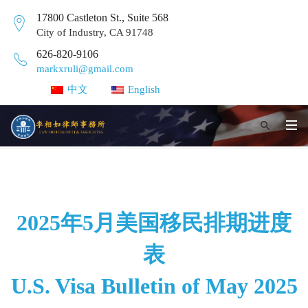
17800 Castleton St., Suite 568
City of Industry, CA 91748
626-820-9106
markxruli@gmail.com
中文
English
2025年5月美国移民排期进度
表
U.S. Visa Bulletin of May 2025