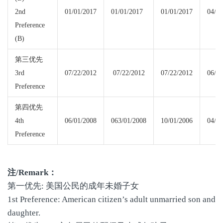
2nd
01/01/2017
01/01/2017
01/01/2017
04/01
Preference
(B)
第三优先
3rd
07/22/2012
07/22/2012
07/22/2012
06/15
Preference
第四优先
4th
06/01/2008
063/01/2008
10/01/2006
04/30
Preference
注
/Remark
：
第一优先: 美国公民的成年未婚子女
1st Preference: American citizen’s adult unmarried son and
daughter.