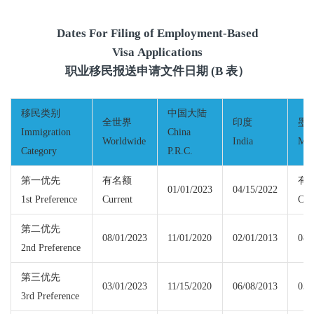
Dates For Filing of Employment-Based
Visa Applications
职业移民报送申请文件日期 (B 表）
移民类别
中国大陆
全世界
印度
墨
Immigration
China
Worldwide
India
Mex
Category
P.R.C.
第一优先
有名额
有
01/01/2023
04/15/2022
1st Preference
Current
Cur
第二优先
08/01/2023
11/01/2020
02/01/2013
08/
2nd Preference
第三优先
03/01/2023
11/15/2020
06/08/2013
03/
3rd Preference