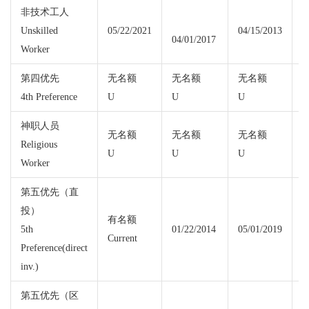
非技术工人
Unskilled
05/22/2021
04/15/2013
0
04/01/2017
Worker
第四优先
无名额
无名额
无名额
4th Preference
U
U
U
U
神职人员
无名额
无名额
无名额
Religious
U
U
U
U
Worker
第五优先（直
投）
有名额
5th
01/22/2014
05/01/2019
Current
C
Preference(direct
inv.)
第五优先（区