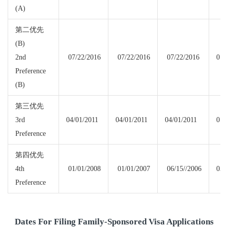
(A)
第二优先
(B)
2nd
07/22/2016
07/22/2016
07/22/2016
01/
Preference
(B)
第三优先
3rd
04/01/2011
04/01/2011
04/01/2011
01/
Preference
第四优先
4th
01/01/2008
01/01/2007
06/15//2006
03/
Preference
Dates For Filing Family-Sponsored Visa Applications