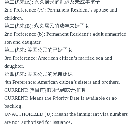
第二优先(A): 永久居民的配偶及未成年孩子
2nd Preference (A): Permanent Resident’s spouse and
children.
第二优先(B): 永久居民的成年未婚子女
2nd Preference (b): Permanent Resident’s adult unmarried
son and daughter.
第三优先: 美国公民的已婚子女
3rd Preference: American citizen’s married son and
daughter.
第四优先: 美国公民的兄弟姐妹
4th Preference: American citizen’s sisters and brothers.
CURRENT: 指目前排期已到或无排期
CURRENT: Means the Priority Date is available or no
backlog.
UNAUTHORIZED (
U
): Means the immigrant visa numbers
are not authorized for issuance.