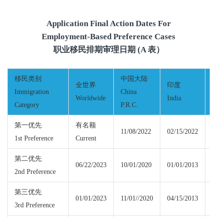
Application Final Action Dates For
Employment-Based Preference Cases
职业移民排期审理日期 (A 表）
移民类别
中国大陆
全世界
印度
Immigration
China
Worldwide
India
M
Category
P.R.C.
第一优先
有名额
11/08/2022
02/15/2022
1st Preference
Current
C
第二优先
06/22/2023
10/01/2020
01/01/2013
0
2nd Preference
第三优先
01/01/2023
11/01//2020
04/15/2013
0
3rd Preference