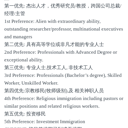
第一优先: 杰出人才，优秀研究员/教授，跨国公司总裁/
经理/主管
1st Preference: Alien with extraordinary ability,
outstanding researcher/professor, multinational executives
and managers
第二优先: 具有高等学位或非凡才能的专业人士
2nd Preference: Professionals with Advanced Degree or
exceptional ability.
第三优先: 专业人士,技术工人, 非技术工人
3rd Preference: Professionals (Bachelor’s degree), Skilled
Worker, Unskilled Worker.
第四优先:宗教移民(牧师级别),及 相关神职人员
4th Preference: Religious immigration including pastors or
similar positions and related religious workers.
第五优先: 投资移民
5th Preference: Investment Immigration