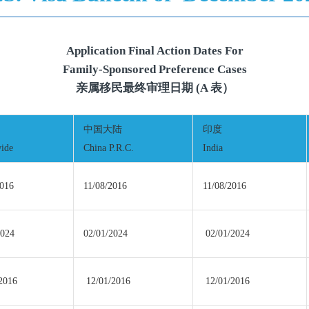
Application Final Action Dates For
Family-Sponsored Preference Cases
亲属移民最终审理日期 (A 表）
中国大陆
印度
ide
China P.R.C.
India
2016
11/08/2016
11/08/2016
2024
02/01/2024
02/01/2024
2016
12/01/2016
12/01/2016