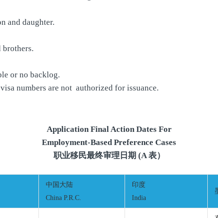
on and daughter.
 brothers.
le or no backlog.
visa numbers are not authorized for issuance.
Application Final Action Dates For
Employment-Based Preference Cases
职业移民最终审理日期 (A 表）
中国大陆
印度
China P.R.C.
India